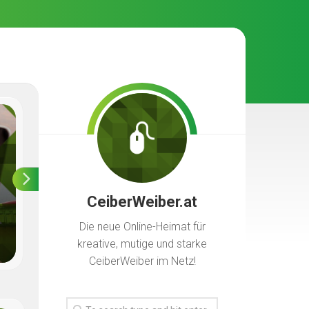
Kostenlose e-Mail –
CeiberWeiber.at
FreeMail Anbieter in
Die neue Online-Heimat für
Österreich
kreative, mutige und starke
CeiberWeiber im Netz!