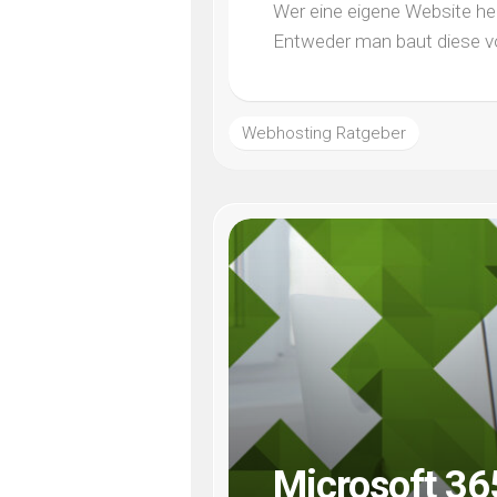
Wer eine eigene Website he
Entweder man baut diese von
Webhosting Ratgeber
Microsoft 365