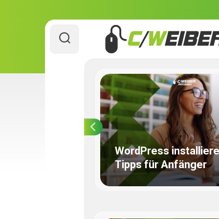
Skip
to
content
5 Login – So
WordPress installiere
 die Anmeldung
Tipps für Anfänger