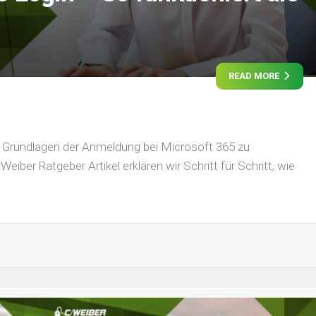
READ MORE
ie Grundlagen der Anmeldung bei Microsoft 365 zu
eiber Ratgeber Artikel erklären wir Schritt für Schritt, wie