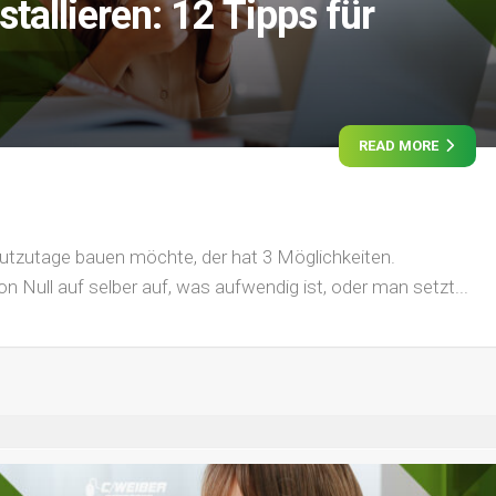
tallieren: 12 Tipps für
READ MORE
utzutage bauen möchte, der hat 3 Möglichkeiten.
 Null auf selber auf, was aufwendig ist, oder man setzt...