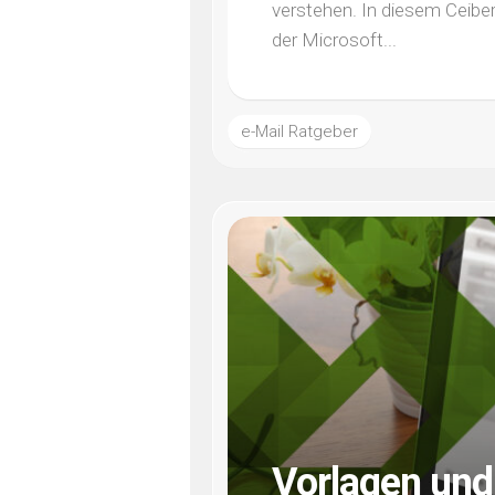
verstehen. In diesem CeiberW
der Microsoft...
e-Mail Ratgeber
Vorlagen und