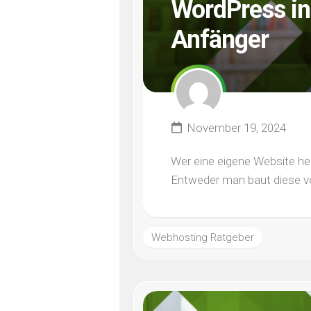
WordPress ins
Anfänger
November 19, 2024
Wer eine eigene Website he
Entweder man baut diese von
Webhosting Ratgeber