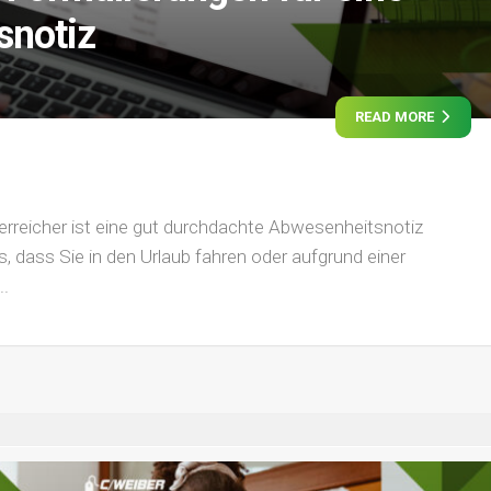
snotiz
READ MORE
erreicher ist eine gut durchdachte Abwesenheitsnotiz
s, dass Sie in den Urlaub fahren oder aufgrund einer
..