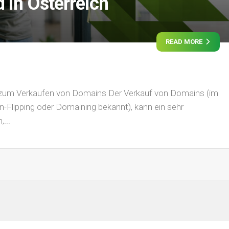
 in Österreich
READ MORE
r zum Verkaufen von Domains Der Verkauf von Domains (im
-Flipping oder Domaining bekannt), kann ein sehr
...