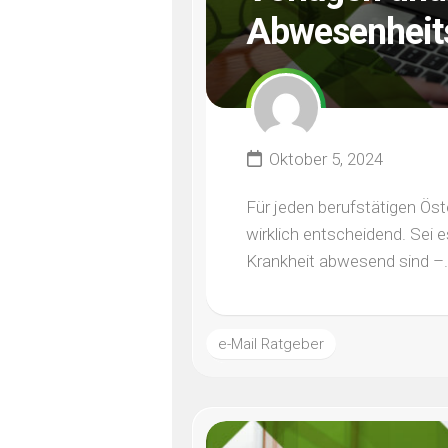
Abwesenheit
Oktober 5, 2024
Für jeden berufstätigen Öst
wirklich entscheidend. Sei e
Krankheit abwesend sind –.
e-Mail Ratgeber